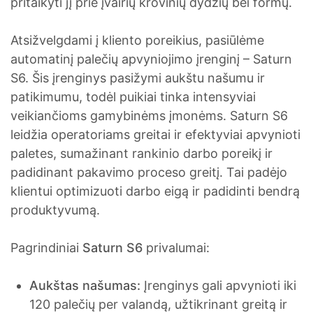
pritaikyti jį prie įvairių krovinių dydžių bei formų.
Atsižvelgdami į kliento poreikius, pasiūlėme
automatinį palečių apvyniojimo įrenginį – Saturn
S6. Šis įrenginys pasižymi aukštu našumu ir
patikimumu, todėl puikiai tinka intensyviai
veikiančioms gamybinėms įmonėms. Saturn S6
leidžia operatoriams greitai ir efektyviai apvynioti
paletes, sumažinant rankinio darbo poreikį ir
padidinant pakavimo proceso greitį. Tai padėjo
klientui optimizuoti darbo eigą ir padidinti bendrą
produktyvumą.
Pagrindiniai
Saturn S6
privalumai:
Aukštas našumas:
Įrenginys gali apvynioti iki
120 palečių per valandą, užtikrinant greitą ir