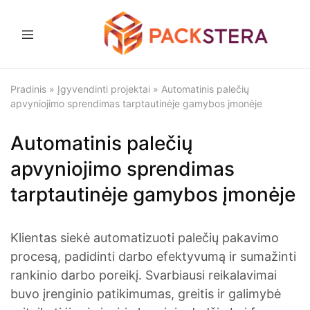
Packstera
Pakavimo
sprendimai
ir
Pradinis
»
Įgyvendinti projektai
»
Automatinis palečių
įranga
apvyniojimo sprendimas tarptautinėje gamybos įmonėje
Automatinis palečių
apvyniojimo sprendimas
tarptautinėje gamybos įmonėje
Klientas siekė automatizuoti palečių pakavimo
procesą, padidinti darbo efektyvumą ir sumažinti
rankinio darbo poreikį. Svarbiausi reikalavimai
buvo įrenginio patikimumas, greitis ir galimybė