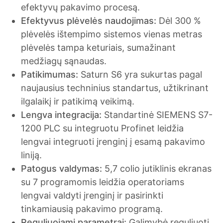
efektyvų pakavimo procesą.
Efektyvus plėvelės naudojimas:
Dėl 300 %
plėvelės ištempimo sistemos vienas metras
plėvelės tampa keturiais, sumažinant
medžiagų sąnaudas.
Patikimumas:
Saturn S6 yra sukurtas pagal
naujausius techninius standartus, užtikrinant
ilgalaikį ir patikimą veikimą.
Lengva integracija:
Standartinė SIEMENS S7-
1200 PLC su integruotu Profinet leidžia
lengvai integruoti įrenginį į esamą pakavimo
liniją.
Patogus valdymas:
5,7 colio jutiklinis ekranas
su 7 programomis leidžia operatoriams
lengvai valdyti įrenginį ir pasirinkti
tinkamiausią pakavimo programą.
Reguliuojami parametrai:
Galimybė reguliuoti