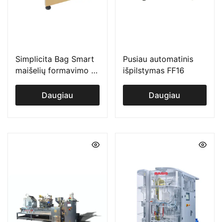
Simplicita Bag Smart
Pusiau automatinis
maišelių formavimo ir
išpilstymas FF16
užpildymo įrenginys
Daugiau
Daugiau