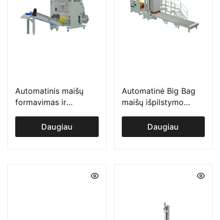
Automatinis maišų
Automatinė Big Bag
formavimas ir
maišų išpilstymo
pakavimas ILERBAG V
sistema ILERBIG H
Daugiau
Daugiau