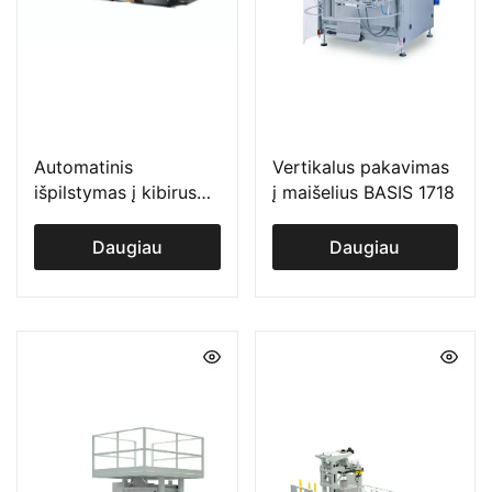
Automatinis
Vertikalus pakavimas
išpilstymas į kibirus
į maišelius BASIS 1718
FF13
Daugiau
Daugiau