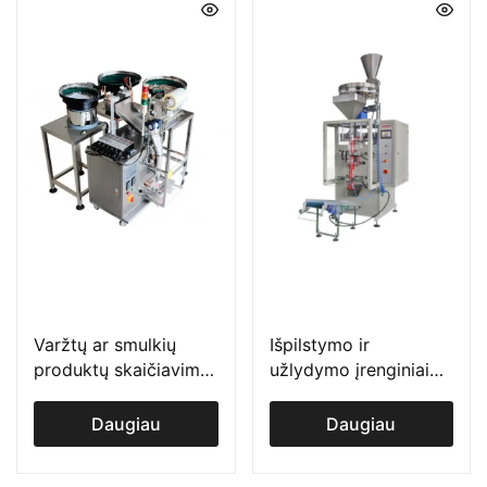
Varžtų ar smulkių
Išpilstymo ir
produktų skaičiavimo
užlydymo įrenginiai
ir pakavimo į
granuliuotiems
maišelius įrenginys
produktams
Daugiau
Daugiau