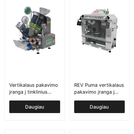
Vertikalaus pakavimo
REV Puma vertikalaus
įranga į tinklinius
pakavimo įranga į
maišus SORMA
tinklinius maišus
Daugiau
Daugiau