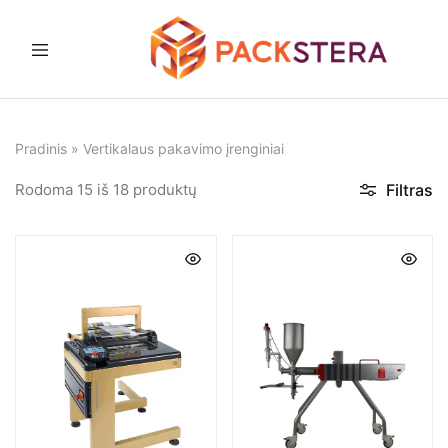
Packstera
Pakavimo
sprendimai
ir
įranga
Pradinis
»
Vertikalaus pakavimo įrenginiai
Rodoma
15
iš
18
produktų
Filtras