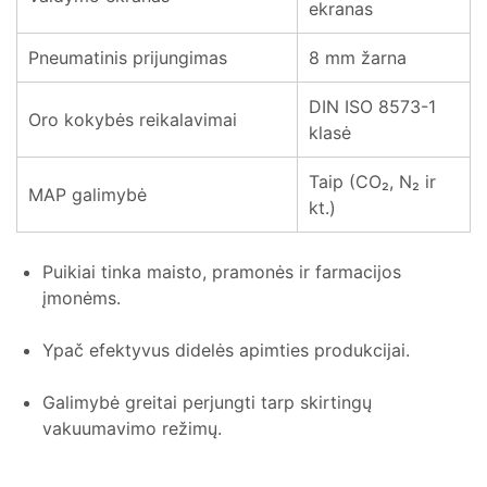
ekranas
Pneumatinis prijungimas
8 mm žarna
DIN ISO 8573-1
Oro kokybės reikalavimai
klasė
Taip (CO₂, N₂ ir
MAP galimybė
kt.)
Puikiai tinka maisto, pramonės ir farmacijos
įmonėms.
Ypač efektyvus didelės apimties produkcijai.
Galimybė greitai perjungti tarp skirtingų
vakuumavimo režimų.