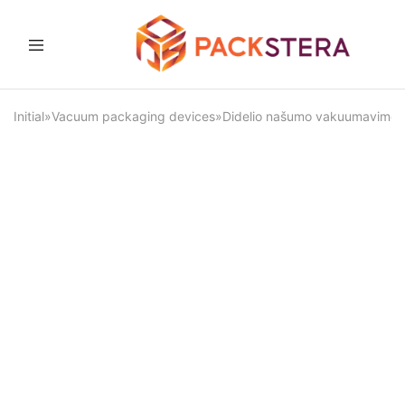
Packster
Packaging
solutions
and
Initial
»
Vacuum packaging devices
»
Didelio našumo vakuumavimo 
equipment