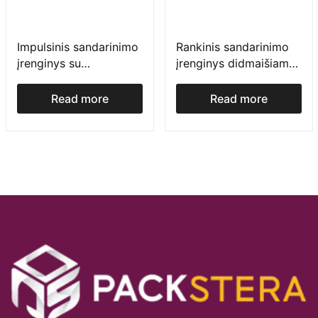
Impulsinis sandarinimo
Rankinis sandarinimo
įrenginys su
įrenginys didmaišiams
generatoriumi – vQm
– VQM HEAT SEALER
Impulse Sealer
Read more
Read more