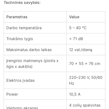
Techninės savybės:
Parametras
Value
Darbo temperatūra
5 – 40 °C
Triukšmo lygis
< 71 dB
Maksimalus darbo laikas
12 val./dieną
Įrenginio matmenys (plotis x
70 x 55 x 76 cm
ilgis x aukštis)
220–230 V, 50/60
Elektros įvadas
Hz
Power
10,5 A
4 colių spalvotas
Valdymo ekranas