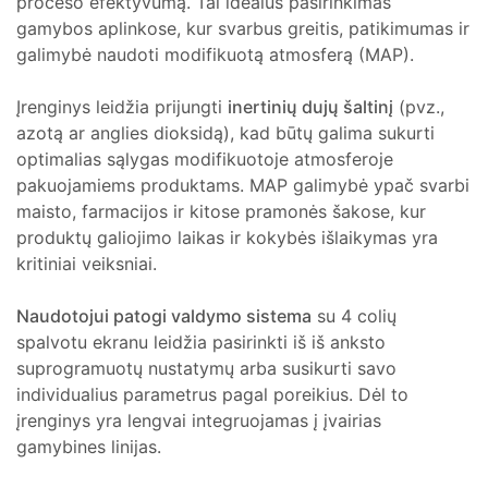
proceso efektyvumą. Tai idealus pasirinkimas
gamybos aplinkose, kur svarbus greitis, patikimumas ir
galimybė naudoti modifikuotą atmosferą (MAP).
Įrenginys leidžia prijungti
inertinių dujų šaltinį
(pvz.,
azotą ar anglies dioksidą), kad būtų galima sukurti
optimalias sąlygas modifikuotoje atmosferoje
pakuojamiems produktams. MAP galimybė ypač svarbi
maisto, farmacijos ir kitose pramonės šakose, kur
produktų galiojimo laikas ir kokybės išlaikymas yra
kritiniai veiksniai.
Naudotojui patogi valdymo sistema
su 4 colių
spalvotu ekranu leidžia pasirinkti iš iš anksto
suprogramuotų nustatymų arba susikurti savo
individualius parametrus pagal poreikius. Dėl to
įrenginys yra lengvai integruojamas į įvairias
gamybines linijas.