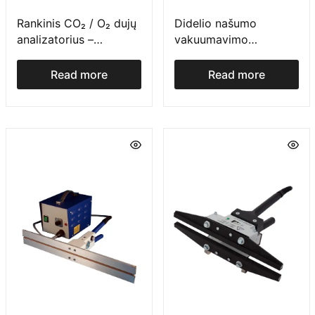
Rankinis CO₂ / O₂ dujų
Didelio našumo
analizatorius –
vakuumavimo
OXYBABY® M+
įrenginys su MAP
galimybe specialiems
Read more
Read more
produktams – vQm XL
POST GASSING