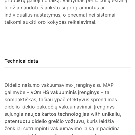
produktų galiojimo laiką. Valdymas per 4 colių ekraną
leidžia naudoti iš anksto suprogramuotus ar
individualius nustatymus, o pneumatinei sistemai
taikomi aukšti oro kokybės reikalavimai.
Technical data
Didelio našumo vakuumavimo įrenginys su MAP
galimybe –
vQm HS vakuuminis įrenginys
– tai
kompaktiškas, tačiau ypač efektyvus sprendimas
didelio kiekio pakuočių vakuumavimui. Įrenginys
sujungia
naujos kartos technologijas
with
unikaliu,
patentuotu didelio greičio vožtuvu
, kuris leidžia
ženkliai sutrumpinti vakuumavimo laiką ir padidina