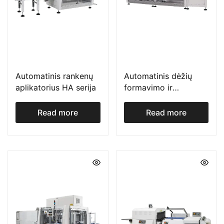
Automatinis rankenų
Automatinis dėžių
aplikatorius HA serija
formavimo ir
pakavimo įrenginys su
linijiniu padavimu
Read more
Read more
WPS serija