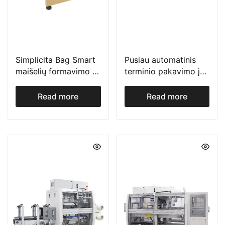
Simplicita Bag Smart
Pusiau automatinis
maišelių formavimo ir
terminio pakavimo į
užpildymo įrenginys
plėvelę įrenginys BP
serija
Read more
Read more