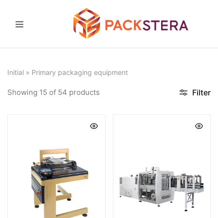
Packster
Packaging
solutions
and
equipment
Initial
»
Primary packaging equipment
Showing
15
of
54
products
Filter