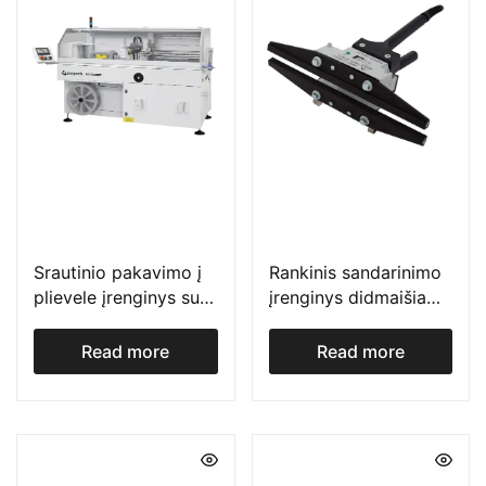
Srautinio pakavimo į
Rankinis sandarinimo
plievele įrenginys su
įrenginys didmaišiams
termo tuneliu HS
– VQM HEAT SEALER
serija
Read more
Read more