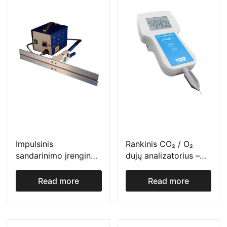
Impulsinis
Rankinis CO₂ / O₂
sandarinimo įrenginys
dujų analizatorius –
su generatoriumi –
OXYBABY® M+
vQm Impulse Sealer
Read more
Read more