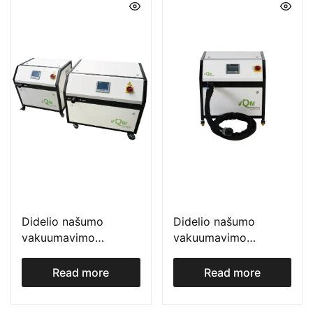
Didelio našumo
Didelio našumo
vakuumavimo
vakuumavimo
įrenginys su MAP
įrenginys su MAP
galimybe specialiems
galimybe – vQm HS
Read more
Read more
produktams – vQm XL
POST GASSING