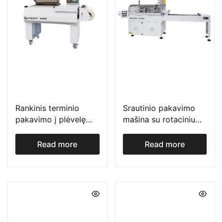
Rankinis terminio
Srautinio pakavimo
pakavimo į plėvelę
mašina su rotaciniu
įrenginys S serija
sandarinimu ir
viršutiniu plėvelės
Read more
Read more
ritiniu FW serija