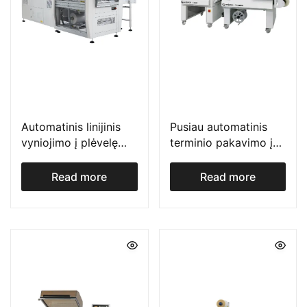
Automatinis linijinis
Pusiau automatinis
vyniojimo į plėvelę
terminio pakavimo į
įrenginys su
plėvelę įrenginys FP
persidengimo funkcija
serija
Read more
Read more
XP serija