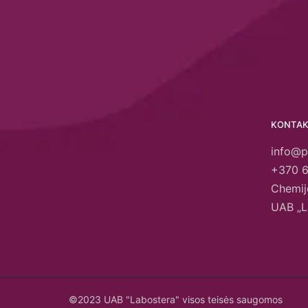
KONTAK
info@p
+370 
Chemij
UAB „L
©2023 UAB "Labostera" visos teisės saugomos