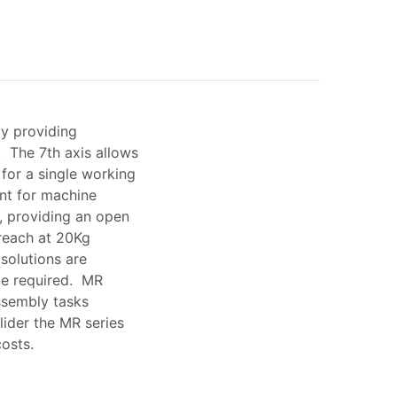
by providing
 The 7th axis allows
 for a single working
ent for machine
e, providing an open
reach at 20Kg
solutions are
ace required. MR
ssembly tasks
ider the MR series
osts.