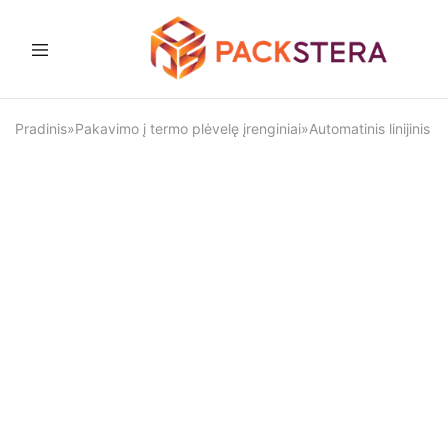
Packstera
Pakavimo
sprendimai
ir
Pradinis
»
Pakavimo į termo plėvelę įrenginiai
»
Automatinis linijinis 
įranga