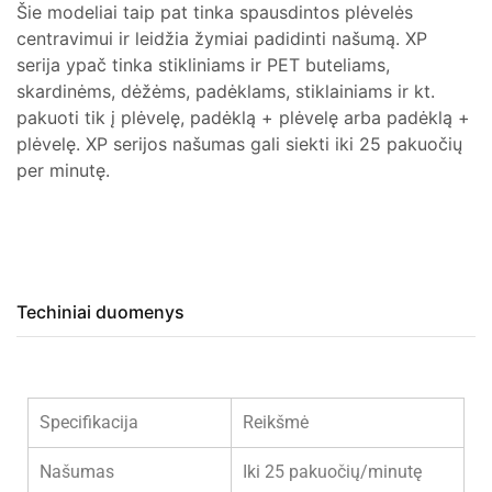
Šie modeliai taip pat tinka spausdintos plėvelės
centravimui ir leidžia žymiai padidinti našumą. XP
serija ypač tinka stikliniams ir PET buteliams,
skardinėms, dėžėms, padėklams, stiklainiams ir kt.
pakuoti tik į plėvelę, padėklą + plėvelę arba padėklą +
plėvelę. XP serijos našumas gali siekti iki 25 pakuočių
per minutę.
Techiniai duomenys
Specifikacija
Reikšmė
Našumas
Iki 25 pakuočių/minutę