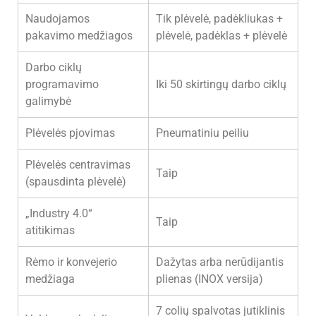
Naudojamos
Tik plėvelė, padėkliukas +
pakavimo medžiagos
plėvelė, padėklas + plėvelė
Darbo ciklų
programavimo
Iki 50 skirtingų darbo ciklų
galimybė
Plėvelės pjovimas
Pneumatiniu peiliu
Plėvelės centravimas
Taip
(spausdinta plėvelė)
„Industry 4.0“
Taip
atitikimas
Rėmo ir konvejerio
Dažytas arba nerūdijantis
medžiaga
plienas (INOX versija)
7 colių spalvotas jutiklinis