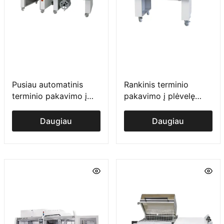
Pusiau automatinis
Rankinis terminio
terminio pakavimo į
pakavimo į plėvelę
plėvelę įrenginys FP
įrenginys S serija
serija
Daugiau
Daugiau