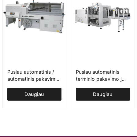
Pusiau automatinis /
Pusiau automatinis
automatinis pakavimo į
terminio pakavimo į
plėvelę įrenginys FP
plėvelę įrenginys BP
serija
serija
Daugiau
Daugiau