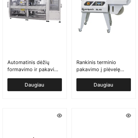
Automatinis dėžių
Rankinis terminio
formavimo ir pakavimo
pakavimo į plėvelę
įrenginys su linijiniu
įrenginys SL serija
padavimu WPS serija
Daugiau
Daugiau