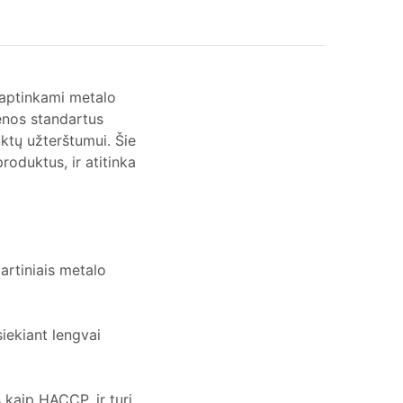
 aptinkami metalo
ienos standartus
ktų užterštumui. Šie
roduktus, ir atitinka
artiniais metalo
iekiant lengvai
 kaip HACCP, ir turi