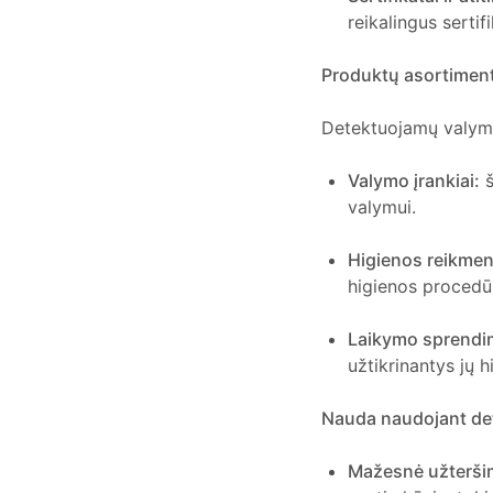
reikalingus serti
Produktų asortimen
Detektuojamų valymo 
Valymo įrankiai:
š
valymui.
Higienos reikmen
higienos procedū
Laikymo sprendi
užtikrinantys jų 
Nauda naudojant de
Mažesnė užteršim