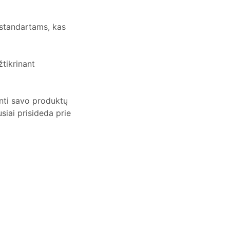
 standartams, kas
žtikrinant
inti savo produktų
siai prisideda prie