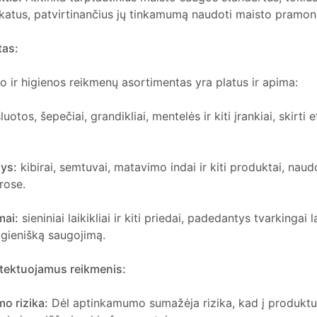
fikatus, patvirtinančius jų tinkamumą naudoti maisto pramon
tas:
ir higienos reikmenų asortimentas yra platus ir apima:
luotos, šepečiai, grandikliai, mentelės ir kiti įrankiai, skirti
ys:
kibirai, semtuvai, matavimo indai ir kiti produktai, nau
rose.
mai:
sieniniai laikikliai ir kiti priedai, padedantys tvarkingai la
higienišką saugojimą.
tektuojamus reikmenis:
o rizika:
Dėl aptinkamumo sumažėja rizika, kad į produktu