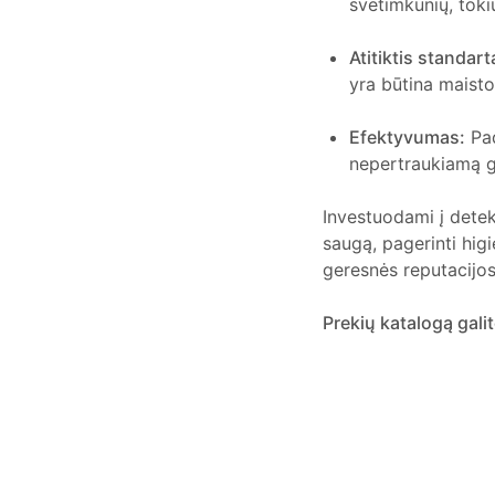
svetimkūnių, toki
Atitiktis standar
yra būtina maist
Efektyvumas:
Pad
nepertraukiamą 
Investuodami į detek
saugą, pagerinti higi
geresnės reputacijos 
Prekių katalogą galit