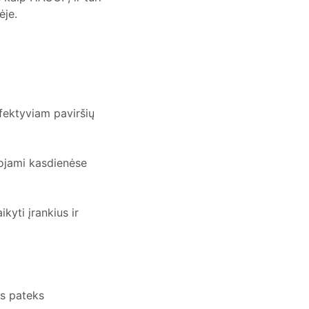
ėje.
 efektyviam paviršių
dojami kasdienėse
ikyti įrankius ir
s pateks