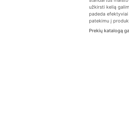
standartus maisto 
užkirsti kelią gal
padeda efektyviai 
patekimu į produkt
Prekių katalogą ga