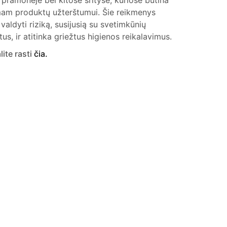
pramonėje bei kitose srityse, kuriose būtina
imam produktų užterštumui. Šie reikmenys
valdyti riziką, susijusią su svetimkūnių
us, ir atitinka griežtus higienos reikalavimus.
lite rasti
čia.