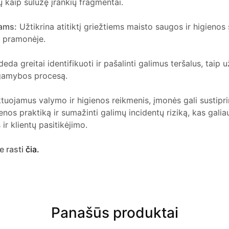
ų kaip sulūžę įrankių fragmentai.
tams:
Užtikrina atitiktį griežtiems maisto saugos ir higienos
o pramonėje.
eda greitai identifikuoti ir pašalinti galimus teršalus, taip u
gamybos procesą.
tuojamus valymo ir higienos reikmenis, įmonės gali sustipr
enos praktiką ir sumažinti galimų incidentų riziką, kas galiau
ir klientų pasitikėjimo.
e rasti
čia.
Panašūs produktai