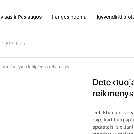
rvisas ir Paslaugos
Įrangos nuoma
Įgyvendinti proj
uojami valymo ir higienos reikmenys
Detektuoja
reikmenys
Detektuojami valym
taip, kad būtų apt
aparatais, siekiant