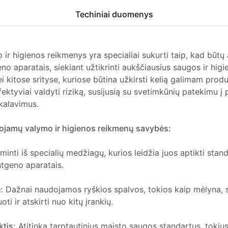
Techiniai duomenys
ir higienos reikmenys yra specialiai sukurti taip, kad būtų
eno aparatais, siekiant užtikrinti aukščiausius saugos ir hig
 kitose srityse, kuriose būtina užkirsti kelią galimam produ
tyviai valdyti riziką, susijusią su svetimkūnių patekimu į p
ikalavimus.
ojamų valymo ir higienos reikmenų savybės:
inti iš specialių medžiagų, kurios leidžia juos aptikti stand
entgeno aparatais.
:
Dažnai naudojamos ryškios spalvos, tokios kaip mėlyna, s
uoti ir atskirti nuo kitų įrankių.
ktis:
Atitinka tarptautinius maisto saugos standartus, tokius