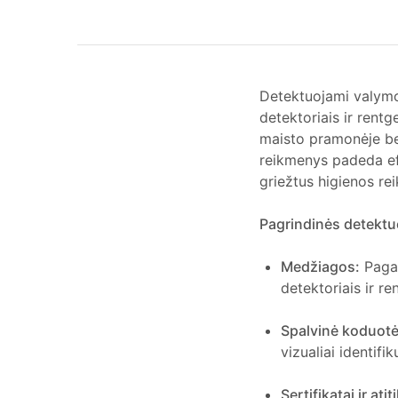
Detektuojami valymo 
detektoriais ir rentg
maisto pramonėje bei
reikmenys padeda efek
griežtus higienos re
Pagrindinės detektu
Medžiagos:
Pagam
detektoriais ir r
Spalvinė koduotė
vizualiai identifik
Sertifikatai ir atiti