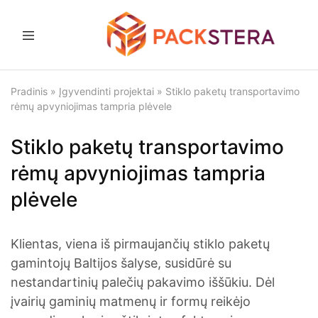
Packstera
Pakavimo
sprendimai
ir
Pradinis
»
Įgyvendinti projektai
»
Stiklo paketų transportavimo
įranga
rėmų apvyniojimas tampria plėvele
Stiklo paketų transportavimo
rėmų apvyniojimas tampria
plėvele
Klientas, viena iš pirmaujančių stiklo paketų
gamintojų Baltijos šalyse, susidūrė su
nestandartinių palečių pakavimo iššūkiu. Dėl
įvairių gaminių matmenų ir formų reikėjo