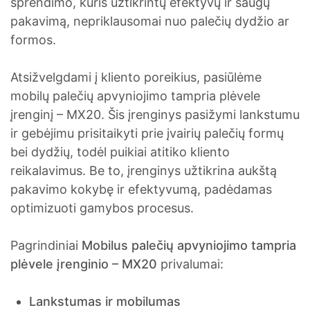
sprendimo, kuris užtikrintų efektyvų ir saugų
pakavimą, nepriklausomai nuo palečių dydžio ar
formos.
Atsižvelgdami į kliento poreikius, pasiūlėme
mobilų palečių apvyniojimo tampria plėvele
įrenginį – MX20. Šis įrenginys pasižymi lankstumu
ir gebėjimu prisitaikyti prie įvairių palečių formų
bei dydžių, todėl puikiai atitiko kliento
reikalavimus. Be to, įrenginys užtikrina aukštą
pakavimo kokybę ir efektyvumą, padėdamas
optimizuoti gamybos procesus.
Pagrindiniai
Mobilus palečių apvyniojimo tampria
plėvele įrenginio – MX20
privalumai:
Lankstumas ir mobilumas