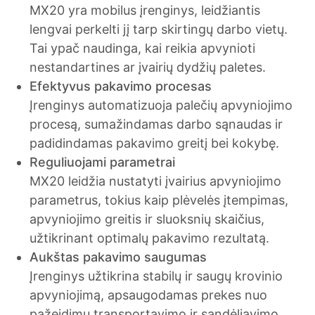
MX20 yra mobilus įrenginys, leidžiantis
lengvai perkelti jį tarp skirtingų darbo vietų.
Tai ypač naudinga, kai reikia apvynioti
nestandartines ar įvairių dydžių paletes.
Efektyvus pakavimo procesas
Įrenginys automatizuoja palečių apvyniojimo
procesą, sumažindamas darbo sąnaudas ir
padidindamas pakavimo greitį bei kokybę.
Reguliuojami parametrai
MX20 leidžia nustatyti įvairius apvyniojimo
parametrus, tokius kaip plėvelės įtempimas,
apvyniojimo greitis ir sluoksnių skaičius,
užtikrinant optimalų pakavimo rezultatą.
Aukštas pakavimo saugumas
Įrenginys užtikrina stabilų ir saugų krovinio
apvyniojimą, apsaugodamas prekes nuo
pažeidimų transportavimo ir sandėliavimo