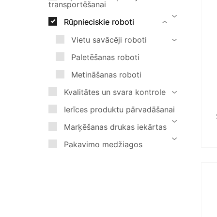
transportēšanai
Marķēšanas drukas iekārtas
Rūpnieciskie roboti
Pakavimo medžiagos
Vietu savācēji roboti
Paletēšanas roboti
Metināšanas roboti
Kvalitātes un svara kontrole
Ierīces produktu pārvadāšanai
Marķēšanas drukas iekārtas
Pakavimo medžiagos