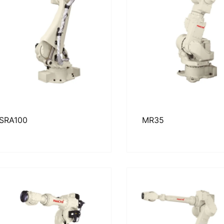
SRA100
MR35