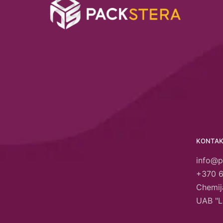
KONTAK
info@p
+370 
Chemija
UAB "L