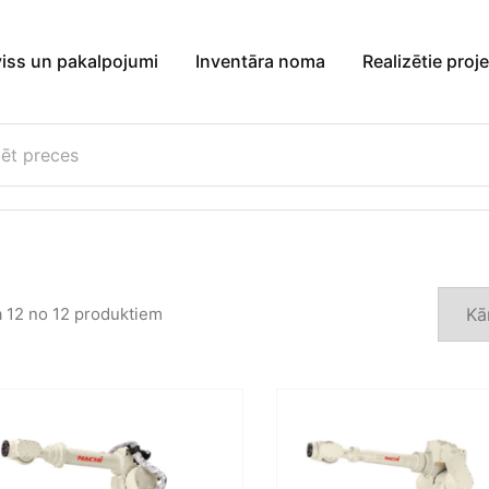
viss un pakalpojumi
Inventāra noma
Realizētie proje
a
12
no
12
produktiem