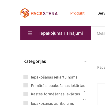
Produkti
Ser
Packster
Iepakošanas
risinājumi
un
aprīkojums
Iepakojuma risinājumi
Primārās iepakošanas iekārtas
Ierīces produktu pārvadāšanai
Kategorijas
Rād
Iepakošanas aprīkojums transportēšanai
Iepakošanas iekārtu noma
Kastes formēšanas iekārtas
Primārās iepakošanas iekārtas
Kvalitātes un svara kontrole
Kastes formēšanas iekārtas
Rūpnieciskie roboti
Iepakošanas aprīkojums