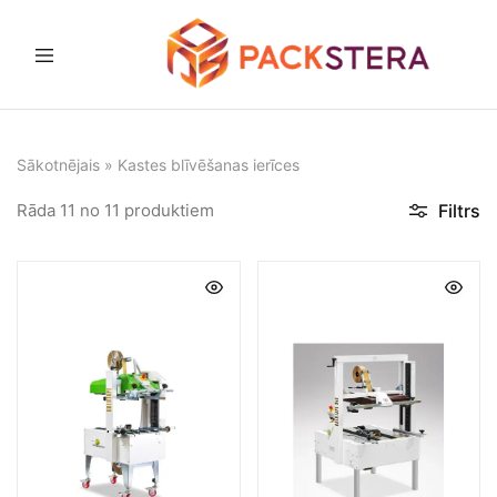
Packster
Iepakošanas
risinājumi
un
aprīkojums
Sākotnējais
»
Kastes blīvēšanas ierīces
Rāda
11
no
11
produktiem
Filtrs