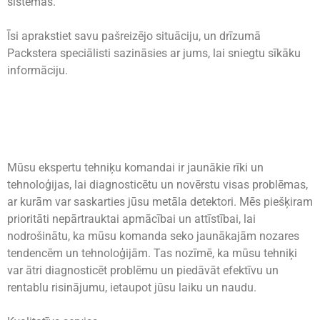
sistēmas.
Īsi aprakstiet savu pašreizējo situāciju, un drīzumā
Packstera speciālisti sazināsies ar jums, lai sniegtu sīkāku
informāciju.
Mūsu ekspertu tehniķu komandai ir jaunākie rīki un
tehnoloģijas, lai diagnosticētu un novērstu visas problēmas,
ar kurām var saskarties jūsu metāla detektori. Mēs piešķiram
prioritāti nepārtrauktai apmācībai un attīstībai, lai
nodrošinātu, ka mūsu komanda seko jaunākajām nozares
tendencēm un tehnoloģijām. Tas nozīmē, ka mūsu tehniķi
var ātri diagnosticēt problēmu un piedāvāt efektīvu un
rentablu risinājumu, ietaupot jūsu laiku un naudu.