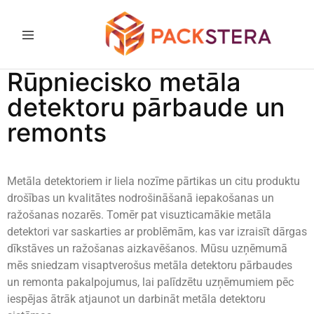
Packster
Iepakošanas
Rūpniecisko metāla
risinājumi
un
aprīkojums
detektoru pārbaude un
remonts
Metāla detektoriem ir liela nozīme pārtikas un citu produktu
drošības un kvalitātes nodrošināšanā iepakošanas un
ražošanas nozarēs. Tomēr pat visuzticamākie metāla
detektori var saskarties ar problēmām, kas var izraisīt dārgas
dīkstāves un ražošanas aizkavēšanos. Mūsu uzņēmumā
mēs sniedzam visaptverošus metāla detektoru pārbaudes
un remonta pakalpojumus, lai palīdzētu uzņēmumiem pēc
iespējas ātrāk atjaunot un darbināt metāla detektoru