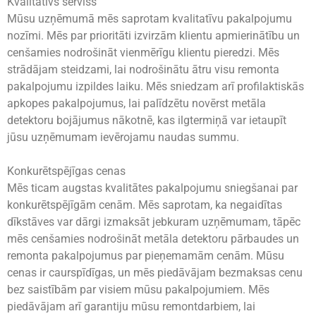
Kvalitatīvs serviss
Mūsu uzņēmumā mēs saprotam kvalitatīvu pakalpojumu
nozīmi. Mēs par prioritāti izvirzām klientu apmierinātību un
cenšamies nodrošināt vienmērīgu klientu pieredzi. Mēs
strādājam steidzami, lai nodrošinātu ātru visu remonta
pakalpojumu izpildes laiku. Mēs sniedzam arī profilaktiskās
apkopes pakalpojumus, lai palīdzētu novērst metāla
detektoru bojājumus nākotnē, kas ilgtermiņā var ietaupīt
jūsu uzņēmumam ievērojamu naudas summu.
Konkurētspējīgas cenas
Mēs ticam augstas kvalitātes pakalpojumu sniegšanai par
konkurētspējīgām cenām. Mēs saprotam, ka negaidītas
dīkstāves var dārgi izmaksāt jebkuram uzņēmumam, tāpēc
mēs cenšamies nodrošināt metāla detektoru pārbaudes un
remonta pakalpojumus par pieņemamām cenām. Mūsu
cenas ir caurspīdīgas, un mēs piedāvājam bezmaksas cenu
bez saistībām par visiem mūsu pakalpojumiem. Mēs
piedāvājam arī garantiju mūsu remontdarbiem, lai