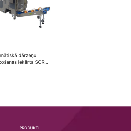
mātiskā dārzeņu
košanas iekārta SORMA
134
PRODUKTI