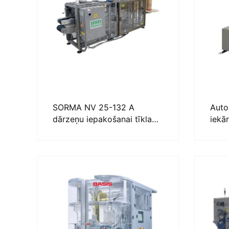
SORMA NV 25-132 A
Auto
dārzeņu iepakošanai tīkla
iekā
maisiņos