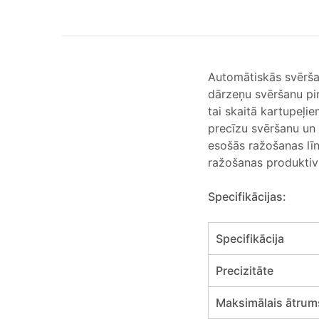
Automātiskās svēršan
dārzeņu svēršanu pi
tai skaitā kartupeļi
precīzu svēršanu un 
esošās ražošanas līni
ražošanas produktivit
Specifikācijas:
Specifikācija
Precizitāte
Maksimālais ātrum