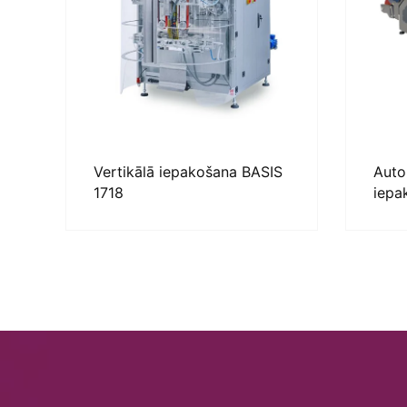
Vertikālā iepakošana BASIS
Auto
1718
iepa
SBU 