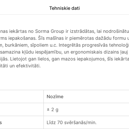
Tehniskie dati
as iekārtas no Sorma Group ir izstrādātas, lai nodrošinātu
rms iepakošanas. Šīs mašīnas ir piemērotas dažādu formu 
em, burkāniem, sīpoliem u.c. Integrētās progresīvās tehnoloģ
samazina kļūdu iespējamību, un ergonomiskais dizains ļauj v
jās. Lietojot gan lielos, gan mazos iepakojumos, šīs iekārta
āti un efektivitāti.
Nozīme
± 2 g
s
Līdz 70 svēršanās/min.