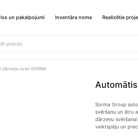
viss un pakalpojumi
Inventāra noma
Realizētie proje
ā dārzeņu svari SORMA
Automātis
Sorma Group autom
svēršanu un ātru 
dārzeņu svēršanai
veiktspēju un preci