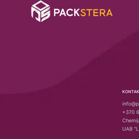
KONTAK
info@p
+370 
Chemija
UAB "L