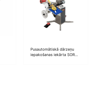
Pusautomātiskā dārzeņu
iepakošanas iekārta SORMA
BTS 120-2