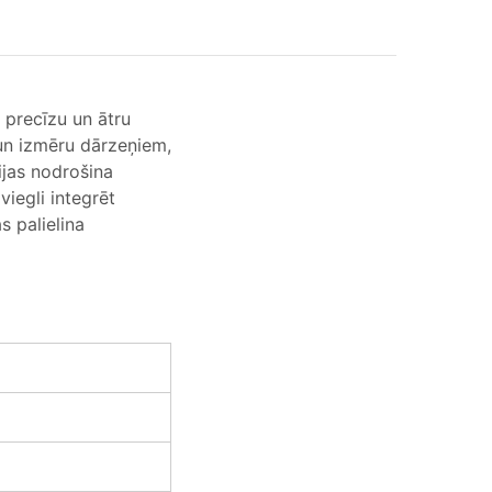
 precīzu un ātru
un izmēru dārzeņiem,
ijas nodrošina
iegli integrēt
s palielina