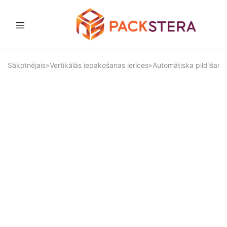
Packster
Iepakošanas
risinājumi
un
Sākotnējais
»
Vertikālās iepakošanas ierīces
»
Automātiska pildīšana
aprīkojums