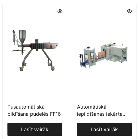
Pusautomātiskā
Automātiskā
pildīšana pudelēs FF16
iepildīšanas iekārta
ILERSAC A
Lasīt vairāk
Lasīt vairāk