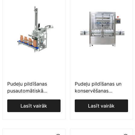
Pudeļu pildīšanas
Pudeļu pildīšanas un
pusautomātiskā
konservēšanas
iekārta ILERFIL ABS
iekārtas
Lasīt vairāk
Lasīt vairāk