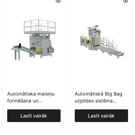
Automātiska maisiņu
Automātiskā Big Bag
formēšana un
uzpildes sistēma
iepakošana ILERBAG V
ILERBIG H
Lasīt vairāk
Lasīt vairāk