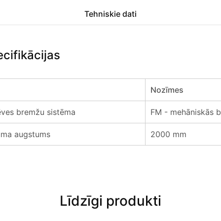
Tehniskie dati
cifikācijas
Nozīmes
lēves bremžu sistēma
FM - mehāniskās 
juma augstums
2000 mm
Līdzīgi produkti