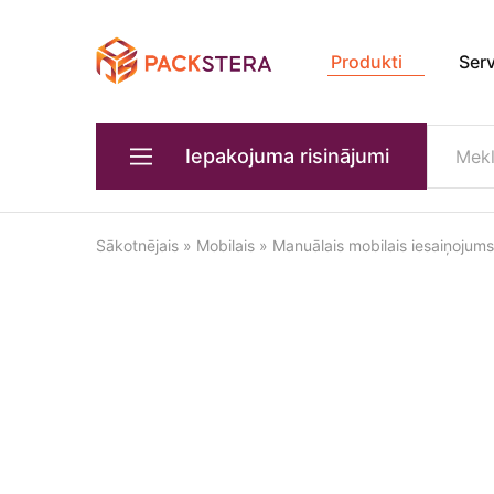
Produkti
Ser
Packster
Iepakošanas
risinājumi
un
aprīkojums
Iepakojuma risinājumi
Primārās iepakošanas iekārtas
Sākotnējais
»
Mobilais
»
Manuālais mobilais iesaiņojum
Ierīces produktu pārvadāšanai
Iepakošanas aprīkojums transportēšanai
Kastes formēšanas iekārtas
Kvalitātes un svara kontrole
Rūpnieciskie roboti