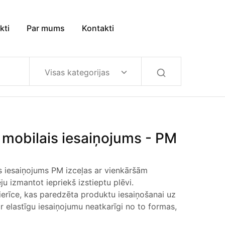
kti
Par mums
Kontakti
Visas kategorijas
 mobilais iesaiņojums - PM
s iesaiņojums PM izceļas ar vienkāršām
ju izmantot iepriekš izstieptu plēvi.
ierīce, kas paredzēta produktu iesaiņošanai uz
r elastīgu iesaiņojumu neatkarīgi no to formas,