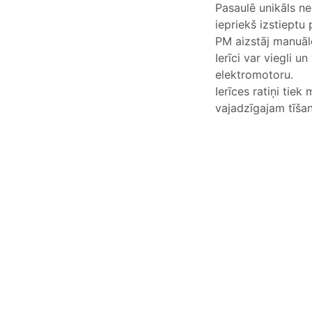
Pasaulē unikāls ne
iepriekš izstieptu p
PM aizstāj manuā
Ierīci var viegli u
elektromotoru.
Ierīces ratiņi tiek 
vajadzīgajam tīš