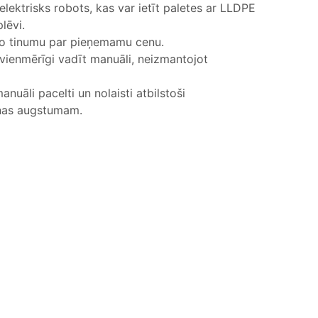
elektrisks robots, kas var ietīt paletes ar LLDPE
lēvi.
lo tinumu par pieņemamu cenu.
n vienmērīgi vadīt manuāli, neizmantojot
manuāli pacelti un nolaisti atbilstoši
anas augstumam.