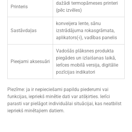
dažādi termopārneses printeri
Printeris
(pēc izvēles)
konveijera lente, sānu
Sastāvdaļas
izstrādājuma rokasgrāmata,
aplikators(-i), vadības panelis
Vadošās plāksnes produkta
piegādes un izlaišanas laikā,
Pieejami aksesuāri
ierīces mobilā versija, digitālie
pozīcijas indikatori
Piezīme: ja ir nepieciešami papildu piederumi vai
funkcijas, iepriekš minētie dati var atšķirties. Ierīci
parasti var pielāgot individuālai situācijai, kas neatbilst
iepriekš minētajiem datiem.