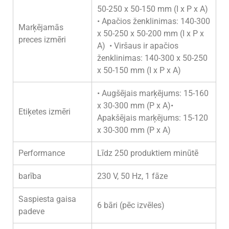
50-250 x 50-150 mm (I x P x A)
• Apačios ženklinimas: 140-300
Marķējamās
x 50-250 x 50-200 mm (I x P x
preces izmēri
A) • Viršaus ir apačios
ženklinimas: 140-300 x 50-250
x 50-150 mm (I x P x A)
• Augšējais marķējums: 15-160
x 30-300 mm (P x A)•
Etiķetes izmēri
Apakšējais marķējums: 15-120
x 30-300 mm (P x A)
Performance
Līdz 250 produktiem minūtē
barība
230 V, 50 Hz, 1 fāze
Saspiesta gaisa
6 bāri (pēc izvēles)
padeve