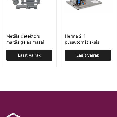
Metāla detektors
Herma 211
maltās gaļas masai
pusautomātiskais
marķētājs cilindriskiem
izstrādājumiem
Lasīt vairāk
Lasīt vairāk