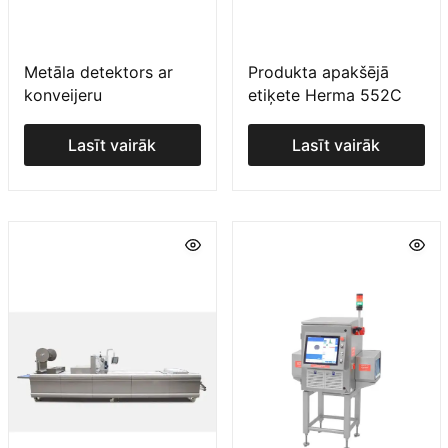
Metāla detektors ar
Produkta apakšējā
konveijeru
etiķete Herma 552C
Lasīt vairāk
Lasīt vairāk