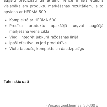
augstu precizitāti un ātrumu. Ierīce ir īsts etalons
vislabākajiem produktu marķēšanas rezultātiem, ja to
apvieno ar HERMA 500.
Komplektā ar HERMA 500
Precīza produktu apakšējā un/vai augšējā
marķēšana vienā ciklā
Viegli integrēt jebkurā ražošanas līnijā
Īpaši efektīva un ļoti produktīva
Vietu taupošs, kompakts un daudzpusīgs
Tehniskie dati
• Viršaus ženklinimas: 30-300 x