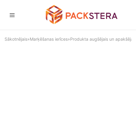
Packster
Iepakošanas
risinājumi
un
Sākotnējais
»
Marķēšanas ierīces
»
Produkta augšējais un apakšēja
aprīkojums