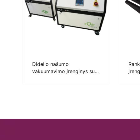
Didelio našumo
Rank
vakuumavimo įrenginys su
įren
MAP galimybe specialiems
VQM
produktams – vQm XL POST
GASSING