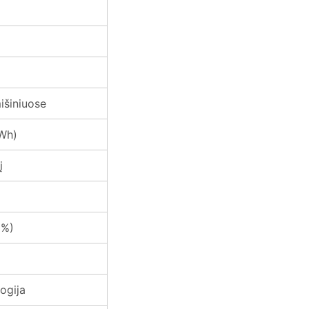
išiniuose
 Wh)
į
 %)
ogija