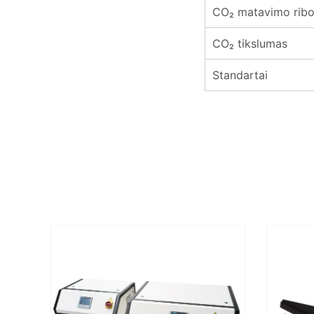
CO₂ matavimo rib
CO₂ tikslumas
Standartai