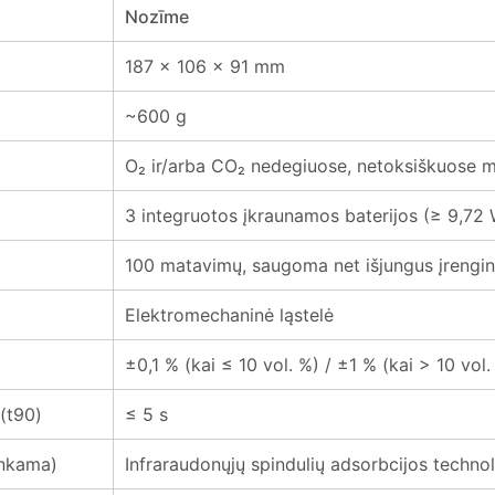
Nozīme
187 x 106 x 91 mm
~600 g
O₂ ir/arba CO₂ nedegiuose, netoksiškuose m
3 integruotos įkraunamos baterijos (≥ 9,72
100 matavimų, saugoma net išjungus įrengin
Elektromechaninė ląstelė
±0,1 % (kai ≤ 10 vol. %) / ±1 % (kai > 10 vol.
 (t90)
≤ 5 s
enkama)
Infraraudonųjų spindulių adsorbcijos technol