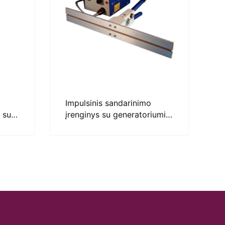
Impulsinis sandarinimo
 su
įrenginys su generatoriumi –
HS
vQm Impulse Sealer