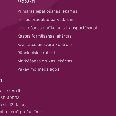
PRODUKTI
Primārās iepakošanas iekārtas
Ierīces produktu pārvadāšanai
Iepakošanas aprīkojums transportēšanai
Kastes formēšanas iekārtas
Kvalitātes un svara kontrole
Rūpnieciskie roboti
Marķēšanas drukas iekārtas
Pakavimo medžiagos
TI
ackstera.lt
659 40938
 st. 13, Kauņa
abostera" preču zīme