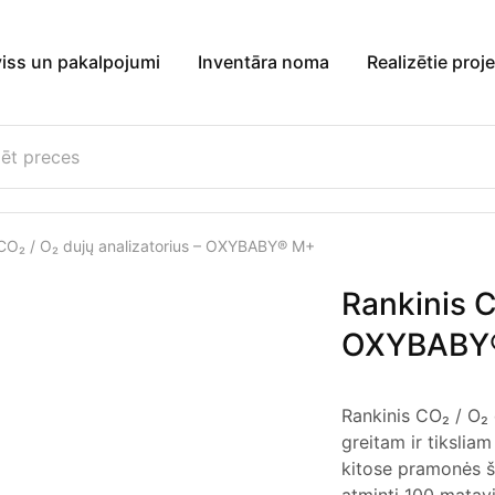
viss un pakalpojumi
Inventāra noma
Realizētie proje
 CO₂ / O₂ dujų analizatorius – OXYBABY® M+
Rankinis C
OXYBABY
Rankinis CO₂ / O₂
greitam ir tikslia
kitose pramonės ša