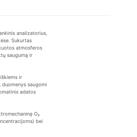
nkinis analizatorius,
tėse. Sukurtas
fikuotos atmosferos
uktų saugumą ir
iškiems ir
ų, duomenys saugomi
omatinis adatos
ektromechaninę O₂
oncentracijoms) bei