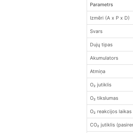
Parametrs
Izmēri (A x P x D)
Svars
Dujų tipas
Akumulators
Atmiņa
O₂ jutiklis
O₂ tikslumas
O₂ reakcijos laikas
CO₂ jutiklis (pasir