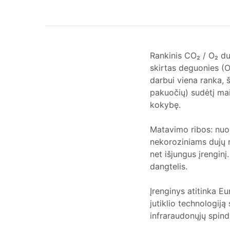
Rankinis CO₂ / O₂ du
skirtas deguonies (O
darbui viena ranka, š
pakuočių) sudėtį mai
kokybę.
Matavimo ribos: nuo 
nekoroziniams dujų 
net išjungus įrengi
dangtelis.
Įrenginys atitinka 
jutiklio technologij
infraraudonųjų spind