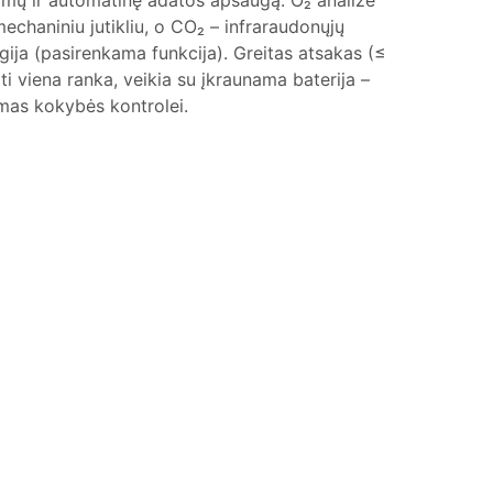
imų ir automatinę adatos apsaugą. O₂ analizė
echaniniu jutikliu, o CO₂ – infraraudonųjų
gija (pasirenkama funkcija). Greitas atsakas (≤
ti viena ranka, veikia su įkraunama baterija –
mas kokybės kontrolei.