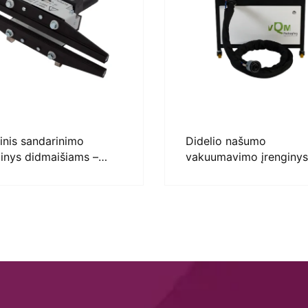
inis sandarinimo
Didelio našumo
ginys didmaišiams –
vakuumavimo įrenginys
 HEAT SEALER
MAP galimybe – vQm 