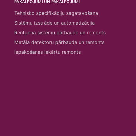
PAKALPOJUMI UN PAKALPOJUMI
Tehnisko specifikāciju sagatavošana
Sistēmu izstrāde un automatizācija
Rentgena sistēmu pārbaude un remonts
Metāla detektoru pārbaude un remonts
Iepakošanas iekārtu remonts