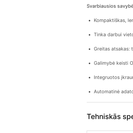
Svarbiausios savybė
Kompaktiškas, len
Tinka darbui viet
Greitas atsakas: 
Galimybė keisti O
Integruotos įkra
Automatinė adat
Tehniskās spe