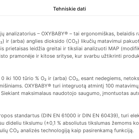
Tehniskie dati
jų analizatorius – OXYBABY® – tai ergonomiškas, belaidis ra
₂) ir (arba) anglies dioksido (CO₂) likučių matavimui pakuo
is prietaisas leidžia greitai ir tiksliai analizuoti MAP (modi
sto pramonėje ir kitose srityse, kur svarbu užtikrinti prod
0 iki 100 tūrio % O₂ ir (arba) CO₂, esant nedegiems, netoks
mišiniams. OXYBABY® turi integruotą atmintį 100 matavim
nį. Siekiant maksimalaus naudotojo saugumo, įmontuotas aut
Europos standartus (DIN EN 61000 ir DIN EN 60439), turi el
ą su dideliu tikslumu (±0,1 % absoliutus tikslumas žemoms k
ulių CO₂ analizės technologiją kaip pasirenkamą funkciją.