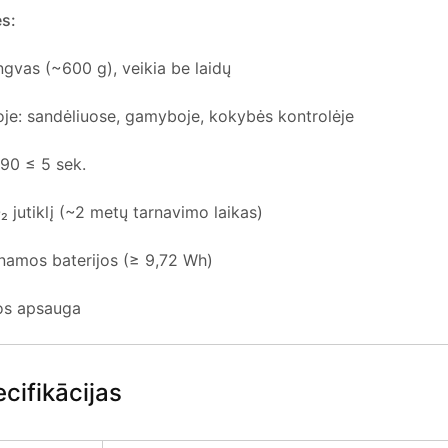
s:
gvas (~600 g), veikia be laidų
oje: sandėliuose, gamyboje, kokybės kontrolėje
t90 ≤ 5 sek.
₂ jutiklį (~2 metų tarnavimo laikas)
unamos baterijos (≥ 9,72 Wh)
os apsauga
cifikācijas