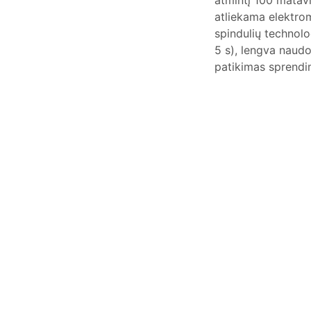
atmintį 100 matav
atliekama elektrom
spindulių technolo
5 s), lengva naudo
patikimas sprendi