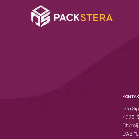
KONTAK
info@p
+370 
Chemija
UAB "L