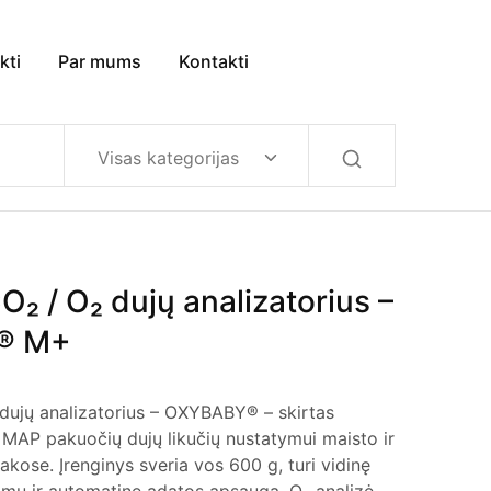
kti
Par mums
Kontakti
Visas kategorijas
O₂ / O₂ dujų analizatorius –
® M+
 dujų analizatorius – OXYBABY® – skirtas
m MAP pakuočių dujų likučių nustatymui maisto ir
kose. Įrenginys sveria vos 600 g, turi vidinę