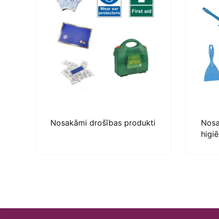
Nosakāmi drošības produkti
Nosa
higi