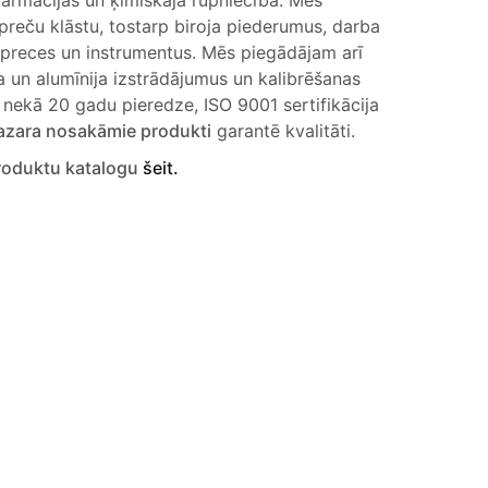
farmācijas un ķīmiskajā rūpniecībā. Mēs
preču klāstu, tostarp biroja piederumus, darba
 preces un instrumentus. Mēs piegādājam arī
 un alumīnija izstrādājumus un kalibrēšanas
 nekā 20 gadu pieredze, ISO 9001 sertifikācija
azara nosakāmie produkti
garantē kvalitāti.
produktu katalogu
šeit.