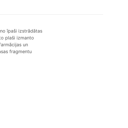
no īpaši izstrādātas
to plaši izmanto
 farmācijas un
asas fragmentu