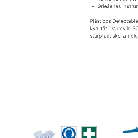
Griešanas instru
Plásticos Detectable
kvalitāti. Mums ir I
starptautisko zīmol