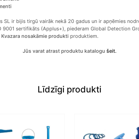
menti
s SL ir bijis tirgū vairāk nekā 20 gadus un ir apņēmies nod
SO 9001 sertifikāts (Applus+), piederam Global Detection G
u
Kvazara nosakāmie produkti
produktiem.
Jūs varat atrast produktu katalogu
šeit.
Līdzīgi produkti