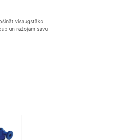
rošināt visaugstāko
roup un ražojam savu