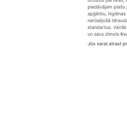
drošību pārtikas, 
piedāvājam plašu 
apģērbu, higiēnas
nerūsējošā tērauda
standartus. Vairāk
un savs zīmols
Kv
Jūs varat atrast 