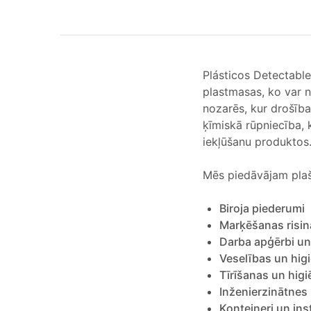
Plásticos Detectable
plastmasas, ko var n
nozarēs, kur drošība 
ķīmiskā rūpniecība,
iekļūšanu produktos
Mēs piedāvājam pla
Biroja piederumi
Marķēšanas risin
Darba apģērbi un
Veselības un hig
Tīrīšanas un higi
Inženierzinātnes
Konteineri un ins