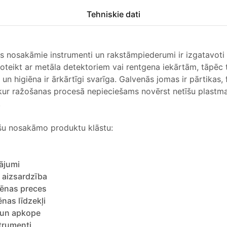
Tehniskie dati
s nosakāmie instrumenti un rakstāmpiederumi ir izgatavoti 
oteikt ar metāla detektoriem vai rentgena iekārtām, tāpēc 
un higiēna ir ārkārtīgi svarīga. Galvenās jomas ir pārtikas,
 kur ražošanas procesā nepieciešams novērst netīšu plastm
.
šu nosakāmo produktu klāstu:
ājumi
 aizsardzība
iēnas preces
ēnas līdzekļi
 un apkope
trumenti