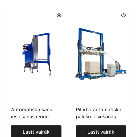
Automātiska sānu
Pilnībā automātiska
iesiešanas ierīce
palešu iesiešanas
iekārta ar presi
Lasīt vairāk
Lasīt vairāk