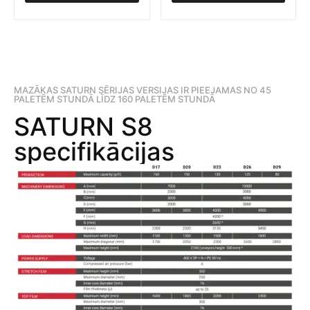
MAZĀKAS SATURN SĒRIJAS VERSIJAS IR PIEEJAMAS NO 45
PALETĒM STUNDĀ LĪDZ 160 PALETĒM STUNDĀ
SATURN S8
specifikācijas