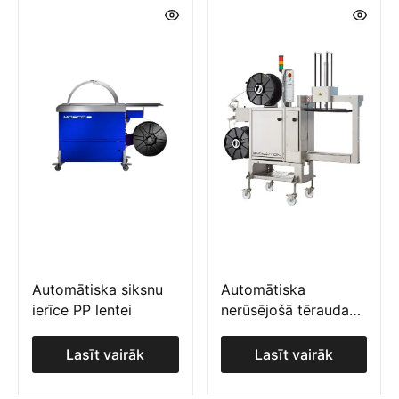
Automātiska siksnu
Automātiska
ierīce PP lentei
nerūsējošā tērauda
sānu stiprinājuma
ierīce
Lasīt vairāk
Lasīt vairāk