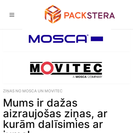
Packster
Iepakošanas
risinājumi
un
aprīkojums
ZIŅAS NO MOSCA UN MOVITEC
Mums ir dažas
aizraujošas ziņas, ar
kurām dalīsimies ar