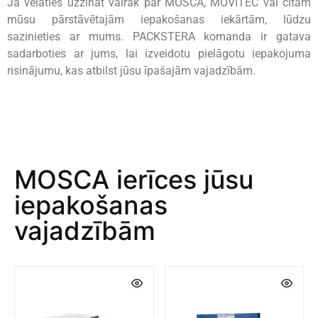
Ja vēlaties uzzināt vairāk par MOSCA, MOVITEC vai citām
mūsu pārstāvētajām iepakošanas iekārtām, lūdzu
sazinieties ar mums. PACKSTERA komanda ir gatava
sadarboties ar jums, lai izveidotu pielāgotu iepakojuma
risinājumu, kas atbilst jūsu īpašajām vajadzībām.
MOSCA ierīces jūsu
iepakošanas
vajadzībām