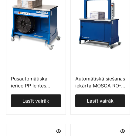
Pusautomātiska
Automātiskā siešanas
ierīce PP lentes
iekārta MOSCA RO-
piesiešanai
M FUSION
Lasīt vairāk
Lasīt vairāk