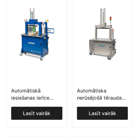
Automātiskā
Automātiska
iesiešanas ierīce
nerūsējošā tērauda
SoniXs MP-6 T
iekārta
Lasīt vairāk
Lasīt vairāk