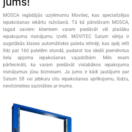
jums!
MOSCA iegādājās uzņēmumu Movitec, kas specializējas
iepakošanas iekārtu ražošanā. Tā kā pārstāvam MOSCA,
tagad saviem klientiem varam piedāvāt vēl plašāku
iepakojuma risinājumu izvēli. MOVITEC Saturn sērija ir
augstākās klases automātiskie palešu ietinēji, kas spēj ietīt
līdz pat 160 paletēm stundā, padarot tos ideāli piemērotus
liela apjoma iepakošanas vajadzībām. Mēs esam
pārliecināti, ka varam piedāvāt vislabākos iepakojuma
risinājumus jūsu biznesam. Ja jums ir kādi jautājumi par
Saturn S8 vai jebkuru citu iepakošanas aprīkojumu, lūdzu,
nevilcinieties sazināties ar mums.