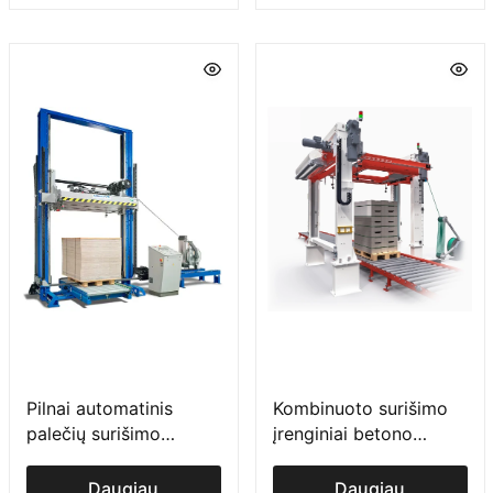
Pilnai automatinis
Kombinuoto surišimo
palečių surišimo
įrenginiai betono
įrenginys su presu
pramonei
Daugiau
Daugiau