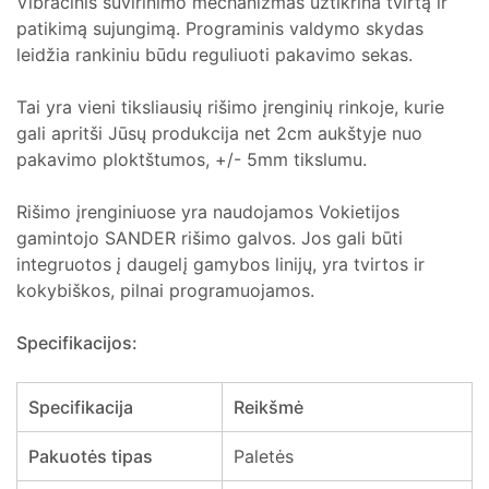
Vibracinis suvirinimo mechanizmas užtikrina tvirtą ir
patikimą sujungimą. Programinis valdymo skydas
leidžia rankiniu būdu reguliuoti pakavimo sekas.
Tai yra vieni tiksliausių rišimo įrenginių rinkoje, kurie
gali apritši Jūsų produkcija net 2cm aukštyje nuo
pakavimo ploktštumos, +/- 5mm tikslumu.
Rišimo įrenginiuose yra naudojamos Vokietijos
gamintojo SANDER rišimo galvos. Jos gali būti
integruotos į daugelį gamybos linijų, yra tvirtos ir
kokybiškos, pilnai programuojamos.
Specifikacijos:
Specifikacija
Reikšmė
Pakuotės tipas
Paletės