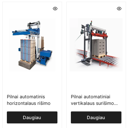
Pilnai automatinis
Pilnai automatiniai
horizontalaus rišimo
vertikalaus surišimo
įrenginiai betono
pramonei
Daugiau
Daugiau