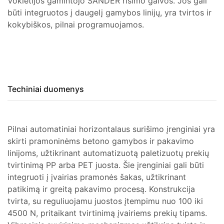
Vokietijos gamintojo SANDER rišimo galvos. Jos gali
būti integruotos į daugelį gamybos linijų, yra tvirtos ir
kokybiškos, pilnai programuojamos.
Techiniai duomenys
Pilnai automatiniai horizontalaus surišimo įrenginiai yra
skirti pramoninėms betono gamybos ir pakavimo
linijoms, užtikrinant automatizuotą paletizuotų prekių
tvirtinimą PP arba PET juosta. Šie įrenginiai gali būti
integruoti į įvairias pramonės šakas, užtikrinant
patikimą ir greitą pakavimo procesą. Konstrukcija
tvirta, su reguliuojamu juostos įtempimu nuo 100 iki
4500 N, pritaikant tvirtinimą įvairiems prekių tipams.