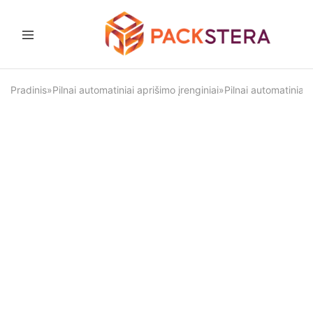
Packstera
Pakavimo
sprendimai
ir
Pradinis
»
Pilnai automatiniai aprišimo įrenginiai
»
Pilnai automatiniai
įranga