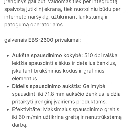
įrenginys gali būti valdomas tiek per integruotą
spalvotą jutiklinį ekraną, tiek nuotoliniu būdu per
interneto naršyklę, užtikrinant lankstumą ir
patogumą operatoriams.
galvenais
EBS-2600
privalumai:
Aukšta spausdinimo kokybė:
510 dpi raiška
leidžia spausdinti aiškius ir detalius ženklus,
įskaitant brūkšninius kodus ir grafinius
elementus.
Didelis spausdinimo aukštis:
Galimybė
spausdinti iki 71,8 mm aukščio ženklus leidžia
pritaikyti įrenginį įvairiems produktams.
Efektivitāte:
Maksimalus spausdinimo greitis
iki 60 m/min užtikrina greitą ir nenutrūkstamą
darbą.