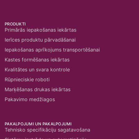
PRODUKTI
Primārās iepakošanas iekārtas
Ierīces produktu pārvadāšanai
Iepakošanas aprīkojums transportēšanai
Kastes formēšanas iekārtas
Kvalitātes un svara kontrole
Rūpnieciskie roboti
Marķēšanas drukas iekārtas
Pakavimo medžiagos
PAKALPOJUMI UN PAKALPOJUMI
Tehnisko specifikāciju sagatavošana