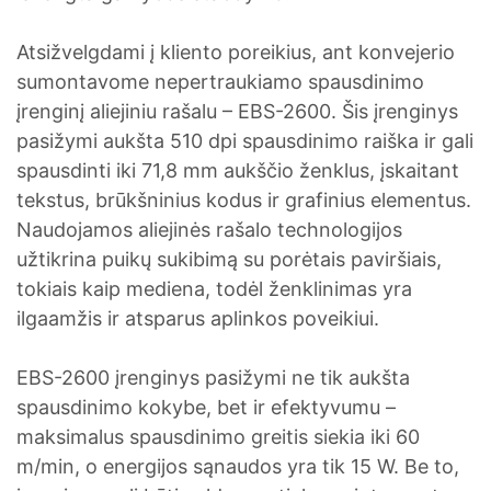
Atsižvelgdami į kliento poreikius, ant konvejerio
sumontavome nepertraukiamo spausdinimo
įrenginį aliejiniu rašalu – EBS-2600. Šis įrenginys
pasižymi aukšta 510 dpi spausdinimo raiška ir gali
spausdinti iki 71,8 mm aukščio ženklus, įskaitant
tekstus, brūkšninius kodus ir grafinius elementus.
Naudojamos aliejinės rašalo technologijos
užtikrina puikų sukibimą su porėtais paviršiais,
tokiais kaip mediena, todėl ženklinimas yra
ilgaamžis ir atsparus aplinkos poveikiui.
EBS-2600 įrenginys pasižymi ne tik aukšta
spausdinimo kokybe, bet ir efektyvumu –
maksimalus spausdinimo greitis siekia iki 60
m/min, o energijos sąnaudos yra tik 15 W. Be to,