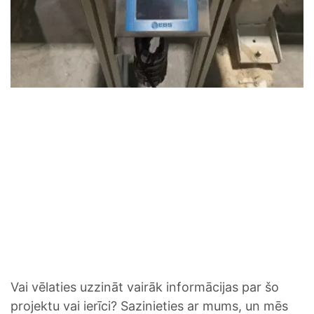
Vai vēlaties uzzināt vairāk informācijas par šo
projektu vai ierīci? Sazinieties ar mums, un mēs