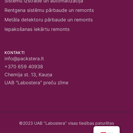
Sistēmu izstrāde un automatizācija
Rentgena sistēmu pārbaude un remonts
Metāla detektoru pārbaude un remonts
Iepakošanas iekārtu remonts
KONTAKTI
info@packstera.lt
+370 659 40938
Chemija st. 13, Kauņa
UAB "Labostera" preču zīme
©2023 UAB "Labostera" visas tiesības paturētas