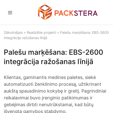
Packster
Iepakošanas
risinājumi
un
Sākotnējais
»
Realizētie projekti
»
Palešu marķēšana: EBS-2600
aprīkojums
integrācija ražošanas līnijā
Palešu marķēšana: EBS-2600
integrācija ražošanas līnijā
Klientas, gaminantis medines paletes, siekė
automatizuoti ženklinimo procesą, užtikrinant
aukštą spausdinimo kokybę ir greitį. Pagrindiniai
reikalavimai buvo įrenginio patikimumas ir
gebėjimas dirbti nenutrūkstamai, kad būtų
išvengta gamybos stabdymo.