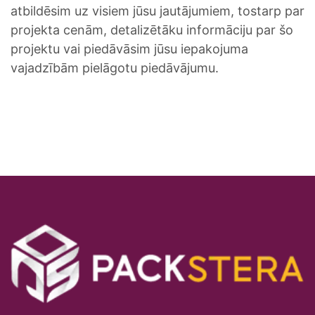
atbildēsim uz visiem jūsu jautājumiem, tostarp par
projekta cenām, detalizētāku informāciju par šo
projektu vai piedāvāsim jūsu iepakojuma
vajadzībām pielāgotu piedāvājumu.